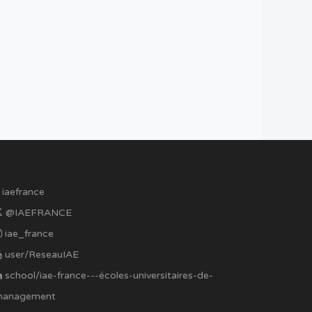
iaefrance
@IAEFRANCE
iae_france
user/ReseauIAE
school/iae-france---écoles-universitaires-de-
anagement